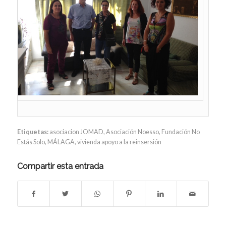
Etiquetas:
asociacion JOMAD
,
Asociación Noesso
,
Fundación No
Estás Solo
,
MÁLAGA
,
vivienda apoyo a la reinsersión
Compartir esta entrada