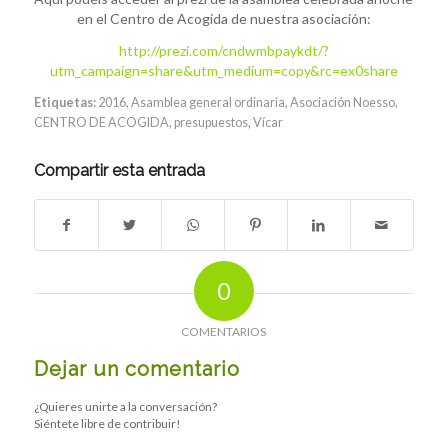
en el Centro de Acogida de nuestra asociación:
http://prezi.com/cndwmbpaykdt/?
utm_campaign=share&utm_medium=copy&rc=ex0share
Etiquetas:
2016
,
Asamblea general ordinaria
,
Asociación Noesso
,
CENTRO DE ACOGIDA
,
presupuestos
,
Vícar
Compartir esta entrada
0
COMENTARIOS
Dejar un comentario
¿Quieres unirte a la conversación?
Siéntete libre de contribuir!