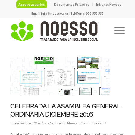
Acceso usuarios
Documentos Privados
Intranet Noesso
Email:
info@noesso.org
| Teléfono: 950 555 535
CELEBRADA LA ASAMBLEA GENERAL
ORDINARIA DICIEMBRE 2016
/
/
15 diciembre 2016
en
Asociación Noesso
,
Comunicación
Aquí podéis acceder al prezi de la asamblea celebrada anoche