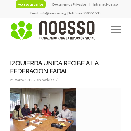
Acceso usuarios
Documentos Privados
Intranet Noesso
Email:
info@noesso.org
| Teléfono: 950 555 535
IZQUIERDA UNIDA RECIBE A LA
FEDERACIÓN FADAL
/
/
21 marzo 2012
en
Noticias