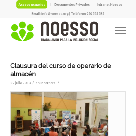
Acceso usuarios
Documentos Privados
Intranet Noesso
Email:
info@noesso.org
| Teléfono: 950 555 535
Clausura del curso de operario de
almacén
/
/
29 julio 2013
en
Incorpora