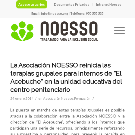
Acceso usuarios
Documentos Privados
Intranet Noesso
Email:
info@noesso.org
| Teléfono: 950 555 535
La Asociación NOESSO reinicia las
terapias grupales para internos de “El
Acebuche” en la unidad educativa del
centro penitenciario
/
/
24 enero 2014
en
Asociación Noesso
,
Formación
La puesta en marcha de estas terapias grupales es posible
gracias a la colaboración entre la Asociación NOESSO y la
dirección de “El Acebuche”, ofreciendo a los internos que
participan una serie de recursos, principalmente reforzando
su autoestima y personalidad, para prevenir la recaída en