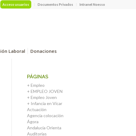
Acceso usuarios
Documentos Privados
Intranet Noesso
ción Laboral
Donaciones
PÁGINAS
+ Empleo
+ EMPLEO JOVEN
+ Empleo Joven
+ Infancia en Vícar
Actuación
Agencia colocación
Ágora
Andalucía Orienta
Auditorías