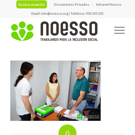
Acceso usuarios
Documentos Privados
Intranet Noesso
Email:
info@noesso.org
| Teléfono: 950 555 535
0