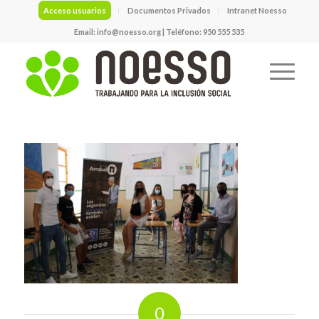
Acceso usuarios
Documentos Privados
Intranet Noesso
Email:
info@noesso.org
| Teléfono: 950 555 535
0