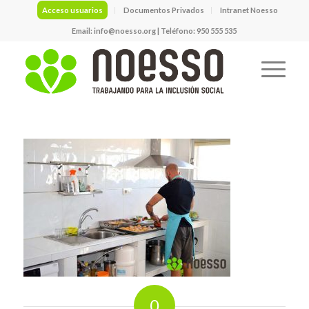
Acceso usuarios
Documentos Privados
Intranet Noesso
Email:
info@noesso.org
| Teléfono: 950 555 535
0