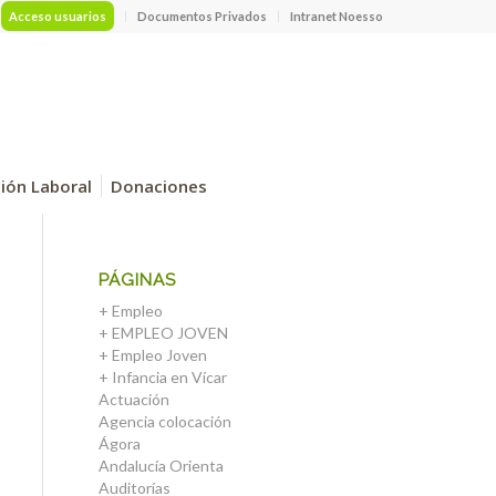
Acceso usuarios
Documentos Privados
Intranet Noesso
ción Laboral
Donaciones
PÁGINAS
+ Empleo
+ EMPLEO JOVEN
+ Empleo Joven
+ Infancia en Vícar
Actuación
Agencia colocación
Ágora
Andalucía Orienta
Auditorías