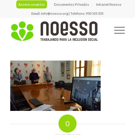
Acceso usuarios
Documentos Privados
Intranet Noesso
Email:
info@noesso.org
| Teléfono: 950 555 535
0