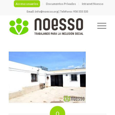
Acceso usuarios
Documentos Privados
Intranet Noesso
Email:
info@noesso.org
| Teléfono: 950 555 535
0