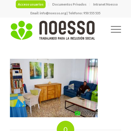
Acceso usuarios
Documentos Privados
Intranet Noesso
Email:
info@noesso.org
| Teléfono: 950 555 535
0