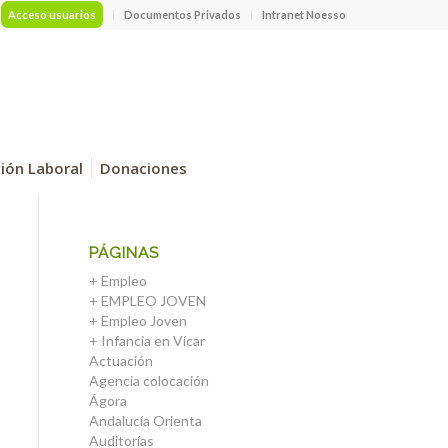
Acceso usuarios
Documentos Privados
Intranet Noesso
ción Laboral
Donaciones
PÁGINAS
+ Empleo
+ EMPLEO JOVEN
+ Empleo Joven
+ Infancia en Vícar
Actuación
Agencia colocación
Ágora
Andalucía Orienta
Auditorías